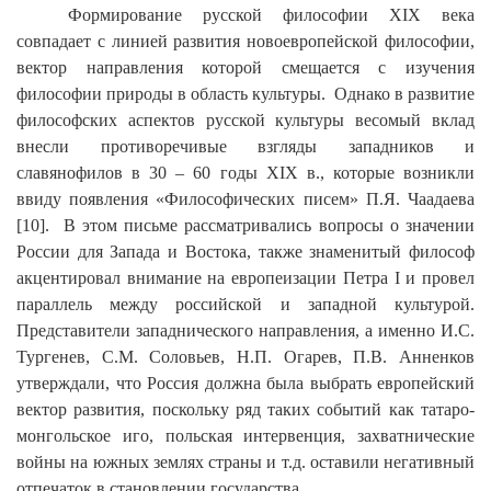
Формирование русской философии
XIX
века
совпадает с линией развития новоевропейской философии,
вектор направления которой смещается с изучения
философии природы в область культуры. Однако в развитие
философских аспектов русской культуры весомый вклад
внесли противоречивые взгляды западников и
славянофилов в 30 – 60 годы
XIX
в., которые возникли
ввиду появления «Философических писем» П.Я. Чаадаева
[10]. В этом письме рассматривались вопросы о значении
России для Запада и Востока, также знаменитый философ
акцентировал внимание на европеизации Петра
I
и провел
параллель между российской и западной культурой.
Представители западнического направления, а именно И.С.
Тургенев, С.М. Соловьев, Н.П. Огарев, П.В. Анненков
утверждали, что Россия должна была выбрать европейский
вектор развития, поскольку ряд таких событий как татаро-
монгольское иго, польская интервенция, захватнические
войны на южных землях страны и т.д. оставили негативный
отпечаток в становлении государства.