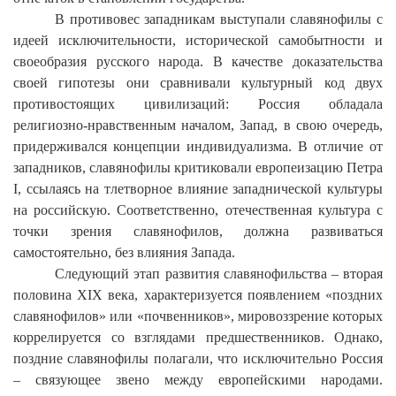
В противовес западникам выступали славянофилы с
идеей исключительности, исторической самобытности и
своеобразия русского народа. В качестве доказательства
своей гипотезы они сравнивали культурный код двух
противостоящих цивилизаций: Россия обладала
религиозно-нравственным началом, Запад, в свою очередь,
придерживался концепции индивидуализма. В отличие от
западников, славянофилы критиковали европеизацию Петра
I
, ссылаясь на тлетворное влияние западнической культуры
на российскую. Соответственно, отечественная культура с
точки зрения славянофилов, должна развиваться
самостоятельно, без влияния Запада.
Следующий этап развития славянофильства – вторая
половина
XIX
века, характеризуется появлением «поздних
славянофилов» или «почвенников», мировоззрение которых
коррелируется со взглядами предшественников. Однако,
поздние славянофилы полагали, что исключительно Россия
– связующее звено между европейскими народами.