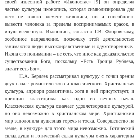
своей известной работе «Иконостас» [9] он определял
частью культуры иконопись, которая символизировала для
него не только элемент живописи, но и способность
вывести человека за пределы воспринимаемых красок, в
иную вселенную. Иконопись, согласно Г.В. Флоровскому,
особенное направление, поскольку этой деятельностью
занимаются люди высоконравственные и одухотворенные.
Икона его понимании – не есть, что иное как доказательство
существования Бога, поскольку «Есть Троица Рублева,
значит есть Бог».
Н.А. Бердяев рассматривал культуру с точки зрения
двух начал: романтического и классического. Христианская
культура, априори романтична, хотя в ней присутствует, и
принцип классицизма как одно из вечных начал.
Классическая культура означает удовлетворение культурой,
но оно невозможно в христианском мире. Христианский
мир заполонила душевная горечь и тоска. Совершенство на
земле, в культуре для этого мира невозможно. Готический
склад души и готический склад культуры очень характерны