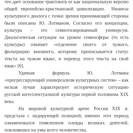
что дает основание трактовать ее как национальную версию
общей европейско-христианской цивилизации. Нюансы
культурного диалога с точки зрения принимающей стороны
были описаны Ю. Лотманом. Согласно его концепции,
культура – это семиотизированный универсум.
Диалогическая ситуация на уровне семиосферы (то есть
культуры) означает «отделение своего от чужого,
фильтрацию внешнего, которому приписывается статус
текста на чужом языке, и перевод этого текста на свой
язык» [6].
Удачная
формула Ю. Лотмана
«прогрессирующий универсализм культурных систем
»
– как
нельзя лучше характеризует историческую ситуацию
русской интеллектуальной культуры первой половины XIX
века.
На мировой культурной арене Россия
XIX
в.
предстала с лидирующей позицией, именно этот период
ознаменовался появлением плеяды великих деятелей,
повлиявших на умы всего человечества.