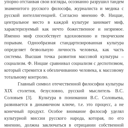
упорно отстаивая свои взгляды, осознанно разрушил тандем
знаменитого русского философа, журналиста и медика с
русской интеллигенцией. Согласно мнению Ф. Ницше,
центральное место в каждой культуре занимает миф,
характеризуемый как нечто божественное и незримое.
Именно миф способствует вдохновению и творческим
порывам. Однообразная стандартизированная культура
определяет безвольную личность человека, как часть
системы. Высшая точка развития массовой культуры –
социализм. Ф. Ницше сравнивал социализм с деспотизмом,
который стремится к обезличиванию человека, к массовому
тотальному контролю.
Главный символ отечественной философии культуры
XIX
столетия, безусловно, русский мыслитель В.С.
Соловьев [3]. Культура в понимании В.С. Соловьева,
развивается в динамичном ключе, т.е. это процесс, а не
конечный продукт. Особое внимание философ уделял
культурной миссии русского народа, которая, по его
мнению, должна заключаться в отрицании собственной