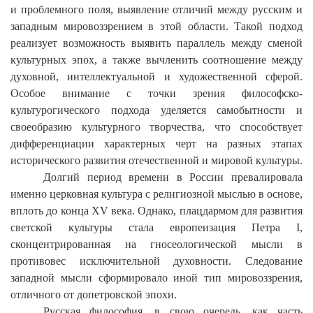
и проблемного поля, выявление отличий между русским и
западным мировоззрением в этой области. Такой подход
реализует возможность выявить параллель между сменой
культурных эпох, а также вычленить соотношение между
духовной, интеллектуальной и художественной сферой.
Особое внимание с точки зрения философско-
культурогического подхода уделяется самобытности и
своеобразию культурного творчества, что способствует
дифференциации характерных черт на разных этапах
исторического развития отечественной и мировой культуры.
Долгий период времени в России превалировала
именно церковная культура с религиозной мыслью в основе,
вплоть до конца
XV
века. Однако, плацдармом для развития
светской культуры стала европеизация Петра
I
,
сконцентрированная на гносеологической мысли в
противовес исключительной духовности. Следование
западной мысли сформировало иной тип мировоззрения,
отличного от допетровской эпохи.
Русская философия, в свою очередь,
как часть