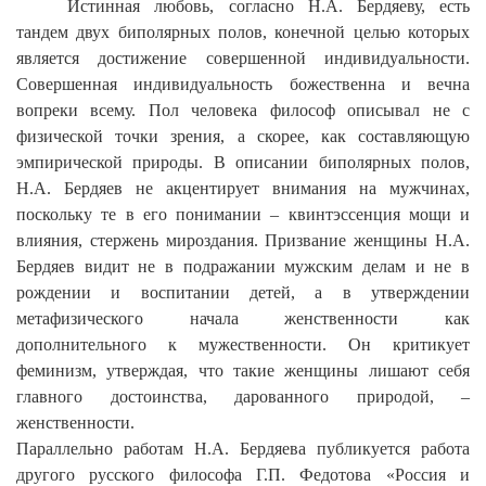
Истинная любовь, согласно Н.А. Бердяеву, есть
тандем двух биполярных полов, конечной целью которых
является достижение совершенной индивидуальности.
Совершенная индивидуальность божественна и вечна
вопреки всему. Пол человека философ описывал не с
физической точки зрения, а скорее, как составляющую
эмпирической природы. В описании биполярных полов,
Н.А. Бердяев не акцентирует внимания на мужчинах,
поскольку те в его понимании – квинтэссенция мощи и
влияния, стержень мироздания.
Призвание женщины Н.А.
Бердяев видит не в подражании мужским делам и не в
рождении и воспитании детей, а в утверждении
метафизического начала женственности как
дополнительного к мужественности. Он критикует
феминизм, утверждая, что такие женщины лишают себя
главного достоинства, дарованного природой,
–
женственности.
Параллельно работам Н.А. Бердяева публикуется работа
другого русского философа Г.П. Федотова «Россия и