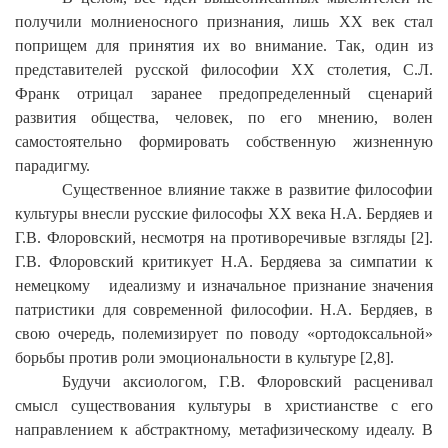
получили молниеносного признания, лишь
XX
век стал
поприщем для принятия их во внимание. Так, один из
представителей русской философии
XX
столетия, С.Л.
Франк отрицал заранее предопределенный сценарий
развития общества, человек, по его мнению, волен
самостоятельно формировать собственную жизненную
парадигму.
Существенное влияние также в развитие философии
культуры внесли русские философы
XX
века Н.А. Бердяев и
Г.В. Флоровский, несмотря на противоречивые взгляды [2].
Г.В. Флоровский критикует Н.А. Бердяева за симпатии к
немецкому идеализму и изначальное признание значения
патристики для современной философии. Н.А. Бердяев, в
свою очередь, полемизирует по поводу «ортодоксальной»
борьбы против роли эмоциональности в культуре [2,8].
Будучи аксиологом, Г.В. Флоровский расценивал
смысл существования культуры в христианстве с его
направлением к абстрактному, метафизическому идеалу. В