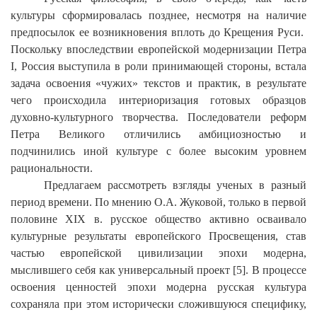
культуры сформировалась позднее, несмотря на наличие
предпосылок ее возникновения вплоть до Крещения Руси.
Поскольку впоследствии европейской модернизации Петра
I
, Россия выступила в роли принимающей стороны, встала
задача освоения «чужих» текстов и практик, в результате
чего происходила интериоризация готовых образцов
духовно-культурного творчества. Последователи реформ
Петра Великого отличились амбициозностью и
подчинились иной культуре с более высоким уровнем
рациональности.
Предлагаем рассмотреть взгляды ученых в разный
период времени. По мнению О.А. Жуковой, только в первой
половине
XIX
в. русское общество активно осваивало
культурные результаты европейского Просвещения, став
частью европейской цивилизации эпохи модерна,
мыслившего себя как универсальный проект [5]. В процессе
освоения ценностей эпохи модерна русская культура
сохраняла при этом исторически сложившуюся специфику,