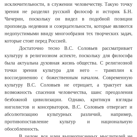
исключительности, в служении человечеству. Такую точку
зрения не разделял русский философ и историк Б.Н.
Чичерин, поскольку он видел в подобной позиции
проповедь недеяния и созерцательности, которые являются
недопустимыми ввиду многообразия тех творческих задач,
которые стоят перед Россией.
Достаточно тесно В.С. Соловьев рассматривает
культуру в религиозном аспекте, поскольку для философа
была актуальна духовная жизнь общества. С религиозной
точки зрения культура для него – трамплин к
воссоединению с божественным началом. Современную
культуру В.С. Соловьев не отрицает, а трактует как
возможность спасения человечества, шанс преодоления
безбожной цивилизации. Однако, критикуя взгляды
нигилистов и консерваторов, В.С. Соловьев отвергает и
абсолютизацию культурных различий, например,
противопоставление культур и национальную
обособленность.
В целом, все идеи вышеописанных мыслителей не