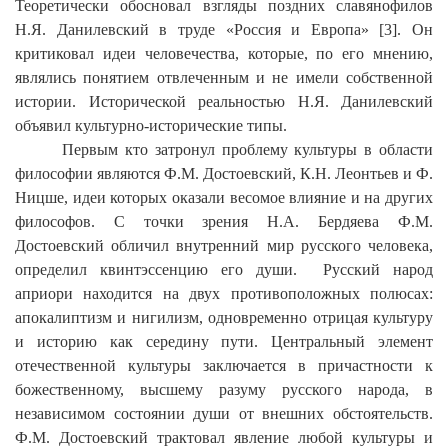
Теоретически обосновал взгляды поздних славянофилов
Н.Я. Данилевский в труде «Россия и Европа» [3]. Он
критиковал идеи человечества, которые, по его мнению,
являлись понятием отвлеченным и не имели собственной
истории. Исторической реальностью Н.Я. Данилевский
объявил культурно-исторические типы.
Первым кто затронул проблему культуры в области
философии являются Ф.М. Достоевский, К.Н. Леонтьев и Ф.
Ницше, идеи которых оказали весомое влияние и на других
философов. С точки зрения Н.А. Бердяева Ф.М.
Достоевский обличил внутренний мир русского человека,
определил квинтэссенцию его души. Русский народ
априори находится на двух противоположных полюсах:
апокалиптизм и нигилизм, одновременно отрицая культуру
и историю как середину пути. Центральный элемент
отечественной культуры заключается в причастности к
божественному, высшему разуму русского народа, в
независимом состоянии души от внешних обстоятельств.
Ф.М. Достоевский трактовал явление любой культуры и