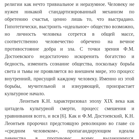
религии как нечто тривиальное и неразумное. Человеку не
нужен никакой стандартизированный механизм по
обретению счастья, ценно лишь то, что выстрадано.
Гипотетически, выстроить «идеальное» общество возможно,
но личность человека сотрется в общей массе,
соответственно человечество обречено на вечное
противостояние добра и зла. С точки зрения Ф.М.
Достоевского недостаточно
искоренить богатство и
бедность, изменить сознание общества, поскольку борьба
света и тьмы не проявляется во внешнем мире, это процесс
внутренний, присущий каждому человеку. Именно из этой
борьбы, мучительной и изнуряющей, произрастает
культурное начало.
Леонтьев К.Н. характеризовал эпоху
XIX
века как
цитадель культурной смерти, процесс смешения и
уравнивания всего, и вся [6]. Как и Ф.М. Достоевский, К.Н.
Леонтьев пророчил предстоящую революцию во главе со
«средним человеком», пропагандирующим идеалы
равенства в противовес всему выдающемуся,