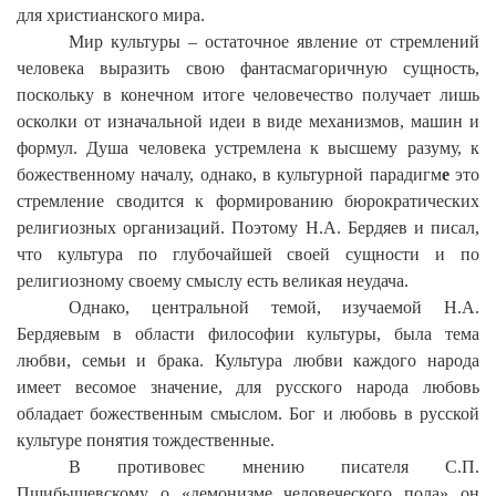
для христианского мира.
Мир культуры
–
остаточное явление от стремлений
человека выразить свою фантасмагоричную сущность,
поскольку в конечном итоге человечество получает лишь
осколки от изначальной идеи в виде механизмов, машин и
формул. Душа человека устремлена к высшему разуму, к
божественному началу, однако, в культурной парадигм
е
это
стремление сводится к формированию бюрократических
религиозных организаций. Поэтому Н.А. Бердяев и писал,
что культура по глубочайшей своей сущности и по
религиозному своему смыслу есть великая неудача.
Однако, центральной темой, изучаемой Н.А.
Бердяевым в области философии культуры, была тема
любви, семьи и брака. Культура любви каждого народа
имеет весомое значение, для русского народа любовь
обладает божественным смыслом. Бог и любовь в русской
культуре понятия тождественные.
В противовес мнению писателя С.П.
Пшибышевскому о «демонизме человеческого пола» он