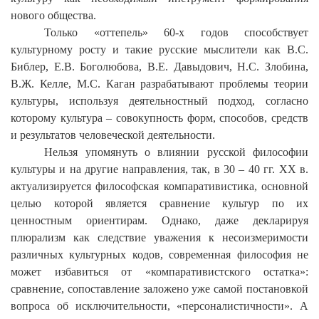
нового общества.
Только «оттепель» 60-х годов способствует
культурному росту и такие русские мыслители как В.С.
Библер, Е.В. Боголюбова, В.Е. Давыдович, Н.С. Злобина,
В.Ж. Келле, М.С. Каган разрабатывают проблемы теории
культуры, используя деятельностный подход, согласно
которому культура – совокупность форм, способов, средств
и результатов человеческой деятельности.
Нельзя упомянуть о влиянии русской философии
культуры и на другие направления, так, в 30
–
40 гг.
XX
в.
актуализируется философская компаративистика, основной
целью которой является сравнение культур по их
ценностным ориентирам. Однако, даже декларируя
плюрализм как следствие уважения к несоизмеримости
различных культурных кодов, современная философия не
может избавиться от «компаративистского остатка»:
сравнение, сопоставление заложено уже самой постановкой
вопроса об исключительности, «персоналистичности». А