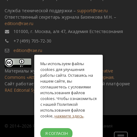
Служба технической поддержки –
support@rae.ru
Ответственный секретарь журнала Бизенкова М.Н. –
edition@rae.ru
101000, г. Москва, а/я 47, Академия Естествознания
+7 (499) 705-72-30
edition@rae.ru
Мы используем файлы
cookies для улучшения
Материалы журнала доступны по
лицензии Creative
работы сайта. Оставаясь на
Commons «Attribution» («Атрибуция») 4.0 Всемирная
.
нашем сайте, вы
Сайт работает на универсальной издательской платформе
соглашаетесь с условиями
RAE Editorial System
использования файлов
cookies. Чтобы ознакомиться
с нашей Политикой
использования файлов
cookie,
нажмите здесь
.
© 2014–2026 Российская академия естествознания
Я СОГЛАСЕН