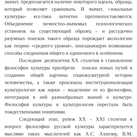
значит, предполагается наличие некоторого идеала, образца,
который позволяет сравнивать. И значит, «локальные
культуры» все-таки латентно противопоставляются.
Объединение личностно-значимых психологических
установок на существующий образец – и рассудочно
разумных поисков такого образца порождает аксиологию
как теорию «среднего уровня», описывающую возможные
способы соединения общего и единичного в особенном.
Последние десятилетия
XX
столетия в становлении
философии культуры приобрели поиски новых путей к
созданию общей картины социокультурной истории
человечества, а также произошла институционализация
культурологии как науки – выделение ее из философии,
интеграция в ней разнообразных знаний о культуре.
Философия культуры и культурология перестали быть
тождественными понятиями.
Следующий этап, рубеж
XX
–
XXI
столетия в
вопросе философии русской культуры характеризуется
мыслями таких мыслителей как А.С. Ахиезер, В.М.