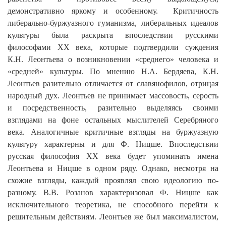
демонстративно яркому и особенному. Критичность
либерально-буржуазного гуманизма, либеральных идеалов
культуры была раскрыта впоследствии русскими
философами
XX
века, которые подтвердили суждения
К.Н. Леонтьева о возникновении «среднего» человека и
«средней» культуры. По мнению Н.А. Бердяева, К.Н.
Леонтьев разительно отличается от славянофилов, отрицая
народный дух. Леонтьев не принимает массовость, серость
и посредственность, разительно выделяясь своими
взглядами на фоне остальных мыслителей Серебряного
века. Аналогичные критичные взгляды на буржуазную
культуру характерны и для Ф. Ницше. Впоследствии
русская философия
XX
века будет упоминать имена
Леонтьева и Ницше в одном ряду. Однако, несмотря на
схожие взгляды, каждый проявлял свою идеологию по-
разному. В.В. Розанов характеризовал Ф. Ницше как
исключительного теоретика, не способного перейти к
решительным действиям. Леонтьев же был максималистом,