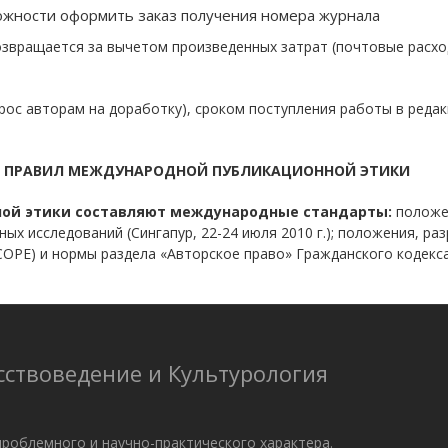
жности оформить заказ получения номера журнала
озвращается за вычетом произведенных затрат (почтовые расхо
рос авторам на доработку), сроком поступления работы в реда
И ПРАВИЛ МЕЖДУНАРОДНОЙ ПУБЛИКАЦИОННОЙ ЭТИКИ
ной этики составляют международные стандарты:
положен
х исследований (Сингапур, 22-24 июля 2010 г.); положения, р
 - COPE) и нормы раздела «Авторское право» Гражданского кодек
сствоведение и Культурология
проблемного и научно-практического характера.