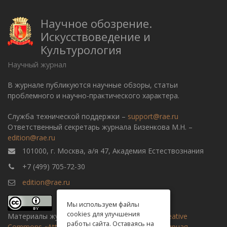
Научное обозрение.
Искусствоведение и
Культурология
Научный журнал
В журнале публикуются научные обзоры, статьи
проблемного и научно-практического характера.
Служба технической поддержки –
support@rae.ru
Ответственный секретарь журнала Бизенкова М.Н. –
edition@rae.ru
101000, г. Москва, а/я 47, Академия Естествознания
+7 (499) 705-72-30
edition@rae.ru
Мы используем файлы
cookies для улучшения
Материалы журнала доступны по
лицензии Creative
работы сайта. Оставаясь на
Commons «Attribution» («Атрибуция») 4.0 Всемирная
.